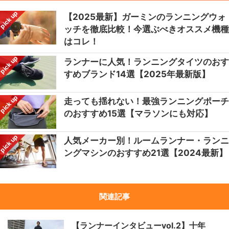
pick up
【2025最新】ガーミンのランニングウォ
ッチを徹底比較！今選ぶべきオススメ機種
はコレ！
pick up
ランナーに人気！ランニングタイツのおす
すめブランド14選【2025年最新版】
pick up
走っても揺れない！最強ランニングポーチ
のおすすめ15選【マラソンにも対応】
pick up
人気メーカー別！ルームランナー・ランニ
ングマシンのおすすめ21選【2024最新】
関連記事
【ランナーインタビューvol.2】十年