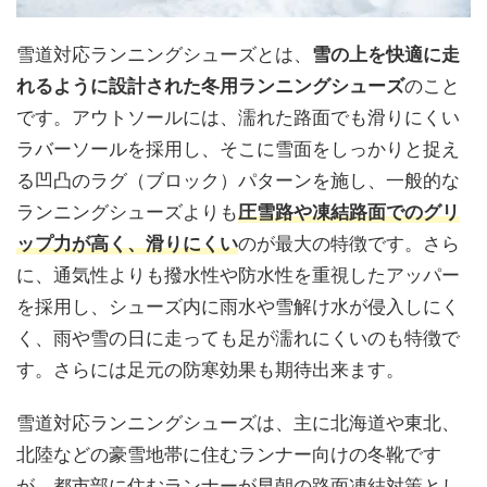
雪道対応ランニングシューズとは、
雪の上を快適に走
れるように設計された冬用ランニングシューズ
のこと
です。アウトソールには、濡れた路面でも滑りにくい
ラバーソールを採用し、そこに雪面をしっかりと捉え
る凹凸のラグ（ブロック）パターンを施し、一般的な
ランニングシューズよりも
圧雪路や凍結路面でのグリ
ップ力が高く、滑りにくい
のが最大の特徴です。さら
に、通気性よりも撥水性や防水性を重視したアッパー
を採用し、シューズ内に雨水や雪解け水が侵入しにく
く、雨や雪の日に走っても足が濡れにくいのも特徴で
す。さらには足元の防寒効果も期待出来ます。
雪道対応ランニングシューズは、主に北海道や東北、
北陸などの豪雪地帯に住むランナー向けの冬靴です
が、都市部に住むランナーが早朝の路面凍結対策とし