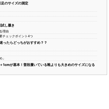
①足のサイズの測定
②試し履き
る理由
要チェックポイント4つ
迷ったらどっちがおすすめ？？
め」
＋1cmが基本！普段履いている靴よりも大きめのサイズになる