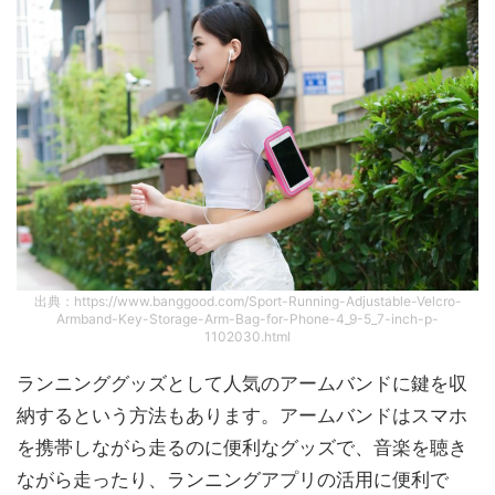
出典：https://www.banggood.com/Sport-Running-Adjustable-Velcro-
Armband-Key-Storage-Arm-Bag-for-Phone-4_9-5_7-inch-p-
1102030.html
ランニンググッズとして人気のアームバンドに鍵を収
納するという方法もあります。アームバンドはスマホ
を携帯しながら走るのに便利なグッズで、音楽を聴き
ながら走ったり、ランニングアプリの活用に便利で